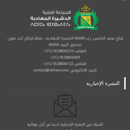
شارع محمد الخامس، ر.ب 86360 الدشيرة الجهادية ، عمالة إنزكان آيت ملول.
صندوق البريد 86360
الهاتف 0528836210 212+
0528836069 212+
الفاكس 0528836122 212+
البريد الالكتروني: contact@dcheira.ma
النشرة الإخبارية
اشترك في النشرة الإخبارية لدينا من أجل مواكبة