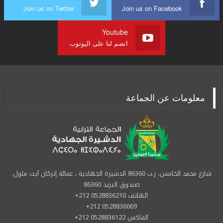
Join us on Twitter
Join us on Facebook
Youtube
انضم لنا على اليوتوب
معلومات عن الجماعة
شارع محمد الخامس، ر.ب 86360 الدشيرة الجهادية ، عمالة إنزكان آيت ملول.
صندوق البريد 86360
الهاتف 0528836210 212+
0528836069 212+
الفاكس 0528836122 212+