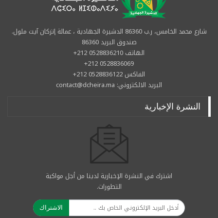
شارع محمد الخامس، ر.ب 86360 الدشيرة الجهادية ، عمالة إنزكان آيت ملول.
صندوق البريد 86360
الهاتف 0528836210 212+
0528836069 212+
الفاكس 0528836122 212+
البريد الالكتروني: contact@dcheira.ma
النشرة الإخبارية
اشترك في النشرة الإخبارية لدينا من أجل مواكبة
التطورات.
الاشتراك