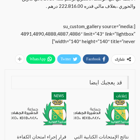
والحوري ،بغلاف مالي قدره 222.816.00 درهم .
[su_custom_gallery source=”media:
4891,4890,4888,4887,4886″ limit=”43″ link=”lightbox”
width=”140″ height=”140″ title=”never”]
شارك
WhatsApp
Twitter
Facebook
قد يعجبك ايضا
إعلانات
NEWS
نتائج الإِمتحانات الكتابية التي
قرار إجراء امتحان الكفاءة