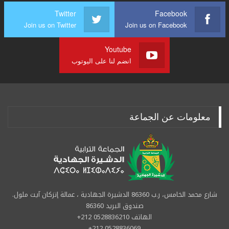
Twitter
Facebook
Join us on Twitter
Join us on Facebook
Youtube
انضم لنا على اليوتوب
معلومات عن الجماعة
شارع محمد الخامس، ر.ب 86360 الدشيرة الجهادية ، عمالة إنزكان آيت ملول.
صندوق البريد 86360
الهاتف 0528836210 212+
0528836069 212+