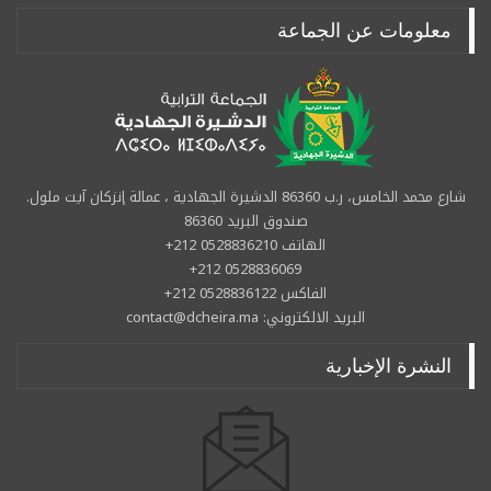
معلومات عن الجماعة
شارع محمد الخامس، ر.ب 86360 الدشيرة الجهادية ، عمالة إنزكان آيت ملول.
صندوق البريد 86360
الهاتف 0528836210 212+
0528836069 212+
الفاكس 0528836122 212+
البريد الالكتروني: contact@dcheira.ma
النشرة الإخبارية