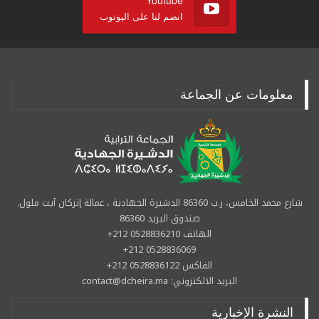
Youtube
انضم لنا على اليوتوب
معلومات عن الجماعة
شارع محمد الخامس، ر.ب 86360 الدشيرة الجهادية ، عمالة إنزكان آيت ملول.
صندوق البريد 86360
الهاتف 0528836210 212+
0528836069 212+
الفاكس 0528836122 212+
البريد الالكتروني: contact@dcheira.ma
النشرة الإخبارية