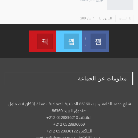
السابق
التالي
1 من 209
Youtube
Twitter
Facebook
Join us on Facebook
Join us on Twitter
انضم لنا على اليوتوب
معلومات عن الجماعة
شارع محمد الخامس، ر.ب 86360 الدشيرة الجهادية ، عمالة إنزكان آيت ملول.
صندوق البريد 86360
الهاتف 0528836210 212+
0528836069 212+
الفاكس 0528836122 212+
البريد الالكتروني: contact@dcheira.ma