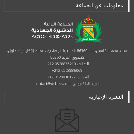
معلومات عن الجماعة
شارع محمد الخامس، ر.ب 86360 الدشيرة الجهادية ، عمالة إنزكان آيت ملول.
صندوق البريد 86360
الهاتف 0528836210 212+
0528836069 212+
الفاكس 0528836122 212+
البريد الالكتروني: contact@dcheira.ma
النشرة الإخبارية