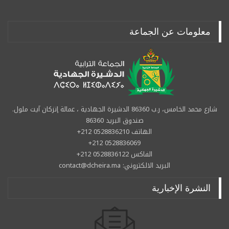
معلومات عن الجماعة
شارع محمد الخامس، ر.ب 86360 الدشيرة الجهادية ، عمالة إنزكان آيت ملول.
صندوق البريد 86360
الهاتف 0528836210 212+
0528836069 212+
الفاكس 0528836122 212+
البريد الالكتروني: contact@dcheira.ma
النشرة الإخبارية