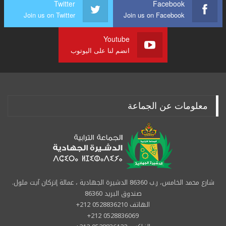
Twitter
Facebook
Join us on Twitter
Join us on Facebook
Youtube
انضم لنا على اليوتوب
معلومات عن الجماعة
شارع محمد الخامس، ر.ب 86360 الدشيرة الجهادية ، عمالة إنزكان آيت ملول.
صندوق البريد 86360
الهاتف 0528836210 212+
0528836069 212+