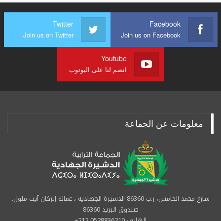
Twitter
Facebook
Join us on Twitter
Join us on Facebook
Youtube
انضم لنا على اليوتوب
معلومات عن الجماعة
شارع محمد الخامس، ر.ب 86360 الدشيرة الجهادية ، عمالة إنزكان آيت ملول.
صندوق البريد 86360
الهاتف 0528836210 212+