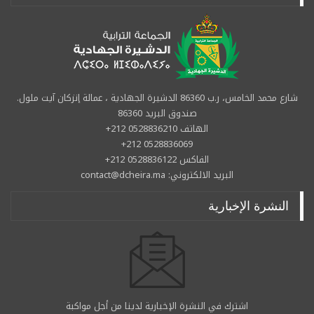
شارع محمد الخامس، ر.ب 86360 الدشيرة الجهادية ، عمالة إنزكان آيت ملول.
صندوق البريد 86360
الهاتف 0528836210 212+
0528836069 212+
الفاكس 0528836122 212+
البريد الالكتروني: contact@dcheira.ma
النشرة الإخبارية
اشترك في النشرة الإخبارية لدينا من أجل مواكبة