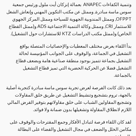
وتنمية الكفاءات ANAPEC بعمالة إنزكان أيت ملول ورئيس جمعية
سوس ماسة مبادرة, وممثل عن مكتب التكوين المهني وإنعاش الشغل
OFPPT, وممثل المندوبية الجهوية للسياحة وممثل المركز الجهوي
للاستثمار CRI, وممثل وكالة التنمية الاجتماعية ADS و(ممثل القطاع
الخاص) و(ممثل مكتب الدراسات KTZ للاستشارات حول التشغيل).
بدأ اللقاء بعرض مختلف المعطيات والإحصائيات المتصلة بواقع
التشغيل في الجماعة، والوقوف على الجوانب المؤسِسة لحالة
التشغيل بجماعة تتميز بوجود منطقة صناعية هامة وبضعف قطاع
التشغيل فضلا عن الحركية الحضرية التي تميز قطاع التشغيل
بالجماعة.
بعد ذلك كانت الفرصة لعرض تجربة سوس ماسة مبادرة كتجربة أصلية
بالجهة، تروم بتشجيع وتنشيط التشغيل عن طريق خلق المقاولات
وتشجيع المقاولين الشباب على خلق مقاولاتهم بتوفير القرض المالي
اللازم لانطلاق المقاولة وتشغيلها بدون ضمانة ولا فوائد.
لقد كان اللقاء فرصة لتبادل الأفكار وجمع المقترحات والوقوف على
مكامن الخلل والضعف في مجال التشغيل والقضاء على البطالة