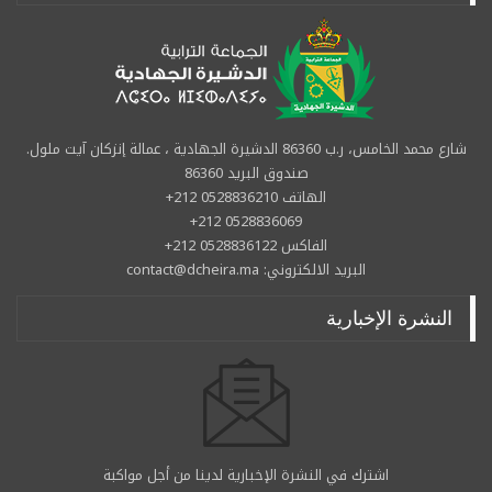
شارع محمد الخامس، ر.ب 86360 الدشيرة الجهادية ، عمالة إنزكان آيت ملول.
صندوق البريد 86360
الهاتف 0528836210 212+
0528836069 212+
الفاكس 0528836122 212+
البريد الالكتروني: contact@dcheira.ma
النشرة الإخبارية
اشترك في النشرة الإخبارية لدينا من أجل مواكبة