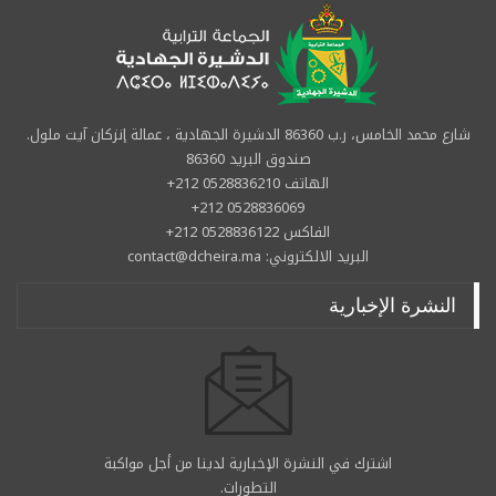
شارع محمد الخامس، ر.ب 86360 الدشيرة الجهادية ، عمالة إنزكان آيت ملول.
صندوق البريد 86360
الهاتف 0528836210 212+
0528836069 212+
الفاكس 0528836122 212+
البريد الالكتروني: contact@dcheira.ma
النشرة الإخبارية
اشترك في النشرة الإخبارية لدينا من أجل مواكبة
التطورات.