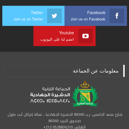
Twitter
Facebook
Join us on Twitter
Join us on Facebook
Youtube
انضم لنا على اليوتوب
معلومات عن الجماعة
شارع محمد الخامس، ر.ب 86360 الدشيرة الجهادية ، عمالة إنزكان آيت ملول.
صندوق البريد 86360
الهاتف 0528836210 212+