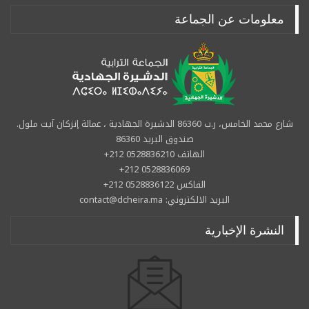
معلومات عن الجماعة
شارع محمد الخامس، ر.ب 86360 الدشيرة الجهادية ، عمالة إنزكان آيت ملول.
صندوق البريد 86360
الهاتف 0528836210 212+
0528836069 212+
الفاكس 0528836122 212+
البريد الالكتروني: contact@dcheira.ma
النشرة الإخبارية