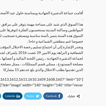
أقامت جماعة الدشيرة الجهادية وبمناسبة حلول عيد الأضح
.
هذا السوق الذي شيد على مساحة مهمة يتوفر على مرافق عد
المواطنين وساكنة المدينة يستحسنون الفكرة لتوفرها على
السوق هذه السنة يتميز بأثمنة مناسبة ومستقرة تستجيب للق
خصوصا غنم منطقتي الشماعية و حاحا .
وتجدر الإشارة إلى أن اجتماع تسليم رخصة الاحتلال المؤقت
الشفافية و النزاهة 
لجماعة الدشيرة الجهادية ، رئيس اللجنة المالية و أعضائها
مصلحة المستودع ، ممثلي قسم الممتلكات ، ممثل مصلحة ال
الذين تقدموا بطلب الاحتلال والذي بلغ عددهم 15 مشاركا
4,1613,1612,1611,1610,1609,1608,1607″ limit=”10″
link=”image” width=”140″ height=”140″ title=”never”]
شارك
Linkedin
Twitter
Facebook