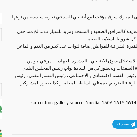
ى المبارك سوق مؤقت لبيع أضاحي العيد في تجربة سادسة من نوعها
يدة كالمرافق الصحية و المسجد ومربد للسيارات …الخ مما جعل
 كل شروط السلامة الصحية .
درة الشرائية للمواطن إضافة لتواجد عدد كبير من الغنم و الماعز
 لاستغلال سوق الأضاحي _ الدشيرة الجهادية _ مر في جو من
يوم الاثنين 29 غشت 2016 بإشراف لجنة الصفقات وبحضور كل من السادة نواب رئيس المجلس البلدي
 ، رئيس القسم الاقتصادي و الاجتماعي ، رئيس القسم التقني ، رئيس
وعاء الضريبي ، ممثلي السلطة المحلية و كذا حضور المشاركين
[su_custom_gallery source=”media: 1606,1615,161
Telegram