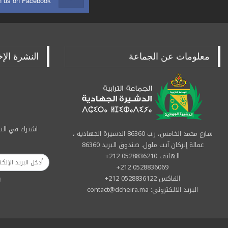
n us on Facebook
معلومات عن الجماعة
النشرة الإخ
اشترك في النش
شارع محمد الخامس، ر.ب 86360 الدشيرة الجهادية ،
عمالة إنزكان آيت ملول. صندوق البريد 86360
الهاتف 0528836210 212+
0528836069 212+
الفاكس 0528836122 212+
ب
البريد الالكتروني: contact@dcheira.ma