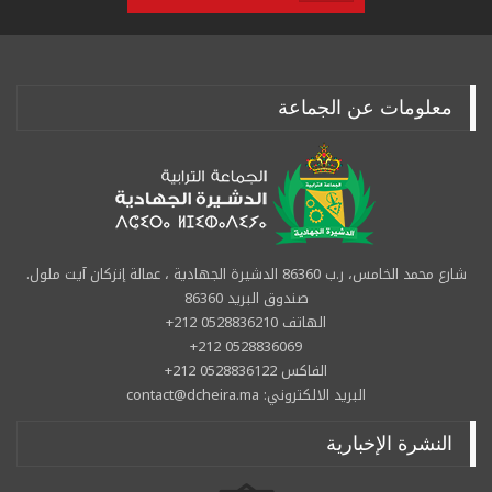
معلومات عن الجماعة
شارع محمد الخامس، ر.ب 86360 الدشيرة الجهادية ، عمالة إنزكان آيت ملول.
صندوق البريد 86360
الهاتف 0528836210 212+
0528836069 212+
الفاكس 0528836122 212+
البريد الالكتروني: contact@dcheira.ma
النشرة الإخبارية