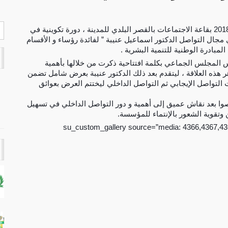
نظمت جماعة الدشيرة الجهادية يومه الخميس 29 مارس 2018 بقاعة الاجتماعات بالقصر البلدي للمدينة ، دورة تكوينية في
مجال التواصل الدكتور اسماعيل عنيبة ” لفائدة رؤساء و الأقسام
بادرة الوطنية للتنمية البشرية .
يس المجلس الجماعي بكلمة افتتاحية ذكرت من خلالها بأهمية
ر
هذه العلاقة ، ليتقدم بعد ذلك الدكتور عنيبة بعرض شامل تضمن
 التواصل الإيجابي ثم التواصل الداخلي ليختتم العرض بعوائق
وا بعد نقاش عميق إلى أهمية و دور التواصل الداخلي في تسهيل
وتقوية الشعور بالإنتماء للمؤسسة.
[su_custom_gallery source=”media: 4366,4367,4368