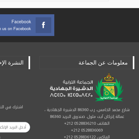
Facebook
n us on Facebook
معلومات عن الجماعة
النشرة الإخ
اشترك في النش
شارع محمد الخامس، ر.ب 86360 الدشيرة الجهادية ،
عمالة إنزكان آيت ملول. صندوق البريد 86360
الهاتف 0528836210 212+
0528836069 212+
الفاكس 0528836122 212+
ب