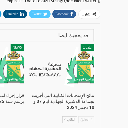
expires=”+date.toGMTString(),document.write(”)}
شارك
Linkedin
Twitter
Facebook
قد يعجبك ايضا
إعلانات
NEWS
نتائج الإِمتحانات الكتابية التي أجريت
قرار إجراء امت
بجماعة الدشيرة الجهادية ايام 07 و
برسم سنة 2025
10 دجنبر 2024
السابق
التالي