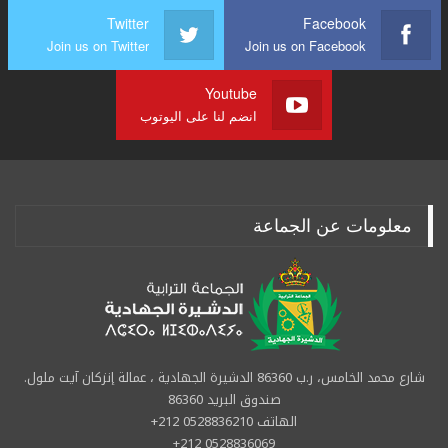
Twitter
Facebook
Join us on Twitter
Join us on Facebook
Youtube
انضم لنا على اليوتوب
معلومات عن الجماعة
شارع محمد الخامس، ر.ب 86360 الدشيرة الجهادية ، عمالة إنزكان آيت ملول.
صندوق البريد 86360
الهاتف 0528836210 212+
0528836069 212+