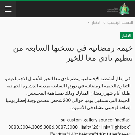
الصفحة الرئيسية
الأخبار
الأخبار
خيمة رمضانية في نسختها السابعة من
تنظيم نادي معا للخير
في إطار أنشطته الإجتماعية ينظم نادي معا الخير للأعمال الاجتماعية و
التعاون الخيمة الرمضانية في دورتها السابعة بمدينة الدشيرة الجهادية
طيلة أيام شهر رمضان المبارك وذلك بمساهمة المحسنين .
الخيمة التي تستقبل يوميا حوالي 200شخص تتضمن وجبة إفطار يوميا
إضافة لوجبتي عشاء في الأسبوع .
[su_custom_gallery source=”media:
3083,3084,3085,3086,3087,3088″ limit=”26″ link=”lightbox”
width=”140″ height=”140″ title=”never”]