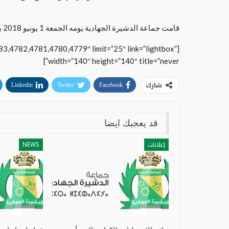
قامت جماعة الدشيرة الجهادية يومه الجمعة 1 يونيو 2018 بتنظيم حملة نظافة واسعة شملت مقبرتي إرحالن وتيكمي وفلا.
3,4782,4781,4780,4779″ limit=”25″ link=”lightbox”
width=”140″ height=”140″ title=”never”]
شارك
Linkedin
Twitter
Facebook
قد يعجبك ايضا
إعلانات
NEWS