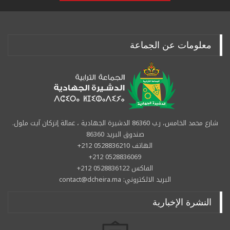
معلومات عن الجماعة
شارع محمد الخامس، ر.ب 86360 الدشيرة الجهادية ، عمالة إنزكان آيت ملول.
صندوق البريد 86360
الهاتف 0528836210 212+
0528836069 212+
الفاكس 0528836122 212+
البريد الالكتروني: contact@dcheira.ma
النشرة الإخبارية