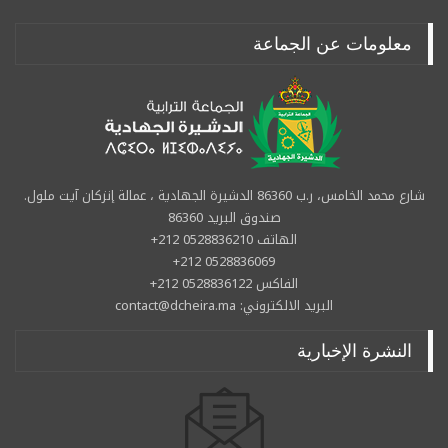
معلومات عن الجماعة
شارع محمد الخامس، ر.ب 86360 الدشيرة الجهادية ، عمالة إنزكان آيت ملول.
صندوق البريد 86360
الهاتف 0528836210 212+
0528836069 212+
الفاكس 0528836122 212+
البريد الالكتروني: contact@dcheira.ma
النشرة الإخبارية