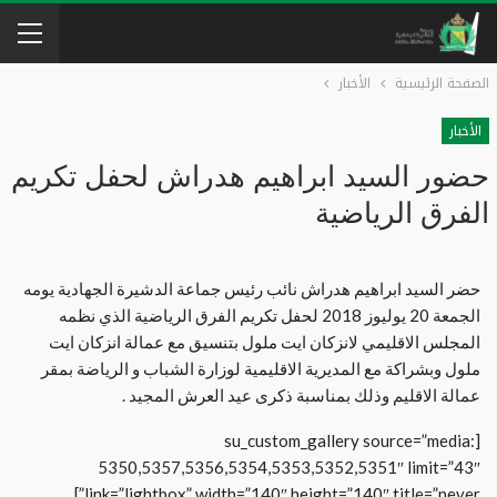
الصفحة الرئيسية
الأخبار
الأخبار
حضور السيد ابراهيم هدراش لحفل تكريم
الفرق الرياضية
حضر السيد ابراهيم هدراش نائب رئيس جماعة الدشيرة الجهادية يومه
الجمعة 20 يوليوز 2018 لحفل تكريم الفرق الرياضية الذي نظمه
المجلس الاقليمي لانزكان ايت ملول بتنسيق مع عمالة انزكان ايت
ملول وبشراكة مع المديرية الاقليمية لوزارة الشباب و الرياضة بمقر
عمالة الاقليم وذلك بمناسبة ذكرى عيد العرش المجيد .
[su_custom_gallery source=”media:
5350,5357,5356,5354,5353,5352,5351″ limit=”43″
link=”lightbox” width=”140″ height=”140″ title=”never”]