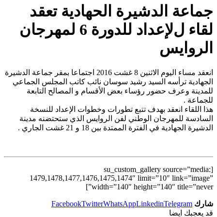
جماعة الدشيرة الحهادية تعقد
لقاء لﻹعداد للدورة 6 لمهرجان
الروايس
انعقد مساء اليوم الاثنين 8 غشت 2016 اجتماعا بمقر جماعة الدشيرة
الجهادية ترأسه السيد رشيد سوسان نائب كاتب المجلس الجماعي
للمدينة وعرف حضور رؤساء بعض الأقسام و المصالح التابعة
للجماعة .
هذا اللقاء انعقد بهدف تتبع تطورات وخطوات الإعداد للنسخة
السادسة للمهرجان الوطني لفن الروايس الذي ستحتضنه مدينة
الدشيرة الجهادية في الفترة الممتدة بين 18 و 21 غشت الجاري .
[su_custom_gallery source=”media:
1479,1478,1477,1476,1475,1474″ limit=”10″ link=”image”
width=”140″ height=”140″ title=”never”]
شارك
Telegram
Linkedin
WhatsApp
Twitter
Facebook
قد يعجبك ايضا