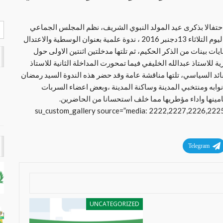
احتفالا بذكرى عيد المولد النبوي الشريف، نظم المجلس الجماعي
للدشيرة الجهادية بتنسبق مع حركة التوحيد والاصلاح صباح اليوم التلاثاء 13دجنبر 2016 ، ندوة علمية بعنوان الوسطية والاعتدال
يات ب
ينات من الذكر الحكيم، ثم تلتها مدخلتين اثنتين الاولى حول
 للاستاذ عبدالله الخليفي فيما تمحورت المداخلة الثانية للاستاذ
ئد السياسي، تلتها مناقشة عامة وقد حضر هذه الندوة السيد رمضان
به ومنتخبي المدينة وساكنة المدينة ،وبعض اعضاء السربات
مينها واداء مؤطريها مما خلف استحسانا من الحاضرين.
[su_custom_gallery source=”media: 2222,2227,2226,2225,
Telegram
UNCATEGORIZED