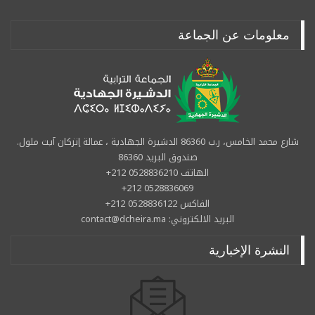
معلومات عن الجماعة
شارع محمد الخامس، ر.ب 86360 الدشيرة الجهادية ، عمالة إنزكان آيت ملول.
صندوق البريد 86360
الهاتف 0528836210 212+
0528836069 212+
الفاكس 0528836122 212+
البريد الالكتروني: contact@dcheira.ma
النشرة الإخبارية