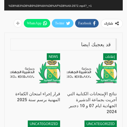
%D8%B3%D8%B9%D9%8A%D8%AF%D8%A9-2972.mp4?_=1
شارك
WhatsApp
Twitter
Facebook
قد يعجبك ايضا
إعلانات
NEWS
نتائج الإِمتحانات الكتابية التي
قرار إجراء امتحان الكفاءة
أجريت بجماعة الدشيرة
المهنية برسم سنة 2025
الجهادية ايام 07 و 10 دجنبر
2024
UNCATEGORIZED
UNCATEGORIZED