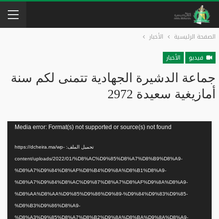
الصفحة الرئيسية
الأخبار
فيديو
الأخبار
جماعة الدشيرة الجهادية تتمنى لكم سنة
أمازيغية سعيدة 2972
مشغل
Media error: Format(s) not supported or source(s) not found
الفيديو
تحميل الملف: https://dcheira.ma/wp-
content/uploads/2022/01/%D8%AC%D9%85%D8%A7%D8%B9%D8%A9-
%D8%A7%D9%84%D8%AF%D8%B4%D9%8A%D8%B1%D8%A9-
%D8%A7%D9%84%D8%AC%D9%87%D8%A7%D8%AF%D9%8A%D8%A9-
%D8%AA%D8%AA%D9%85%D9%86%D9%89-%D9%84%D9%83%D9%85-
%D8%B3%D9%86%D8%A9-
%D8%A3%D9%85%D8%A7%D8%B2%D9%8A%D8%BA%D9%8A%D8%A9-