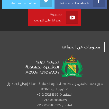
Join us on Twitter
Join us on Facebook
Youtube
انضم لنا على اليوتوب
معلومات عن الجماعة
شارع محمد الخامس، ر.ب 86360 الدشيرة الجهادية ، عمالة إنزكان آيت ملول.
صندوق البريد 86360
الهاتف 0528836210 212+
0528836069 212+
الفاكس 0528836122 212+