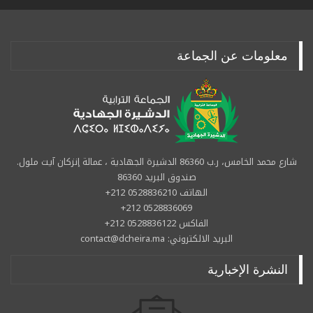
معلومات عن الجماعة
شارع محمد الخامس، ر.ب 86360 الدشيرة الجهادية ، عمالة إنزكان آيت ملول.
صندوق البريد 86360
الهاتف 0528836210 212+
0528836069 212+
الفاكس 0528836122 212+
البريد الالكتروني: contact@dcheira.ma
النشرة الإخبارية