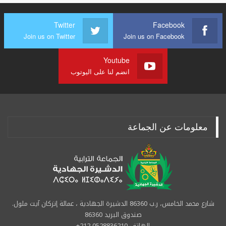
Twitter
Facebook
Join us on Twitter
Join us on Facebook
Youtube
انضم لنا على اليوتوب
معلومات عن الجماعة
شارع محمد الخامس، ر.ب 86360 الدشيرة الجهادية ، عمالة إنزكان آيت ملول.
صندوق البريد 86360
الهاتف 0528836210 212+