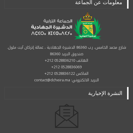
معلومات عن الجماعة
شارع محمد الخامس، ر.ب 86360 الدشيرة الجهادية ، عمالة إنزكان آيت ملول.
صندوق البريد 86360
الهاتف 0528836210 212+
0528836069 212+
الفاكس 0528836122 212+
البريد الالكتروني: contact@dcheira.ma
النشرة الإخبارية