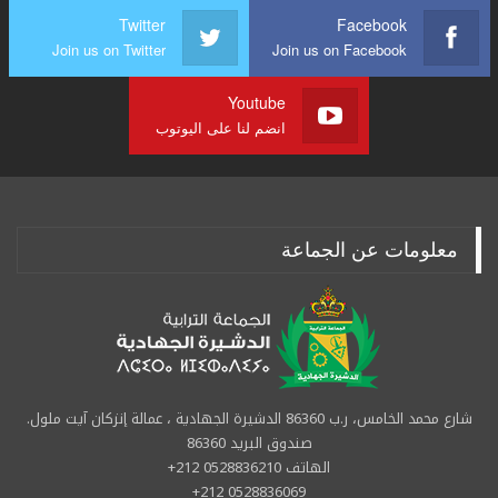
Twitter
Facebook
Join us on Twitter
Join us on Facebook
Youtube
انضم لنا على اليوتوب
معلومات عن الجماعة
شارع محمد الخامس، ر.ب 86360 الدشيرة الجهادية ، عمالة إنزكان آيت ملول.
صندوق البريد 86360
الهاتف 0528836210 212+
0528836069 212+