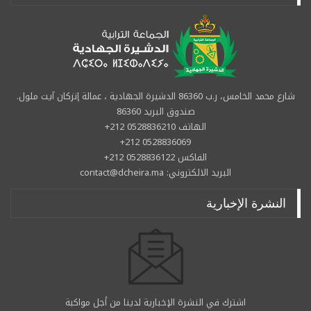
شارع محمد الخامس، ر.ب 86360 الدشيرة الجهادية ، عمالة إنزكان آيت ملول.
صندوق البريد 86360
الهاتف 0528836210 212+
0528836069 212+
الفاكس 0528836122 212+
البريد الالكتروني: contact@dcheira.ma
النشرة الإخبارية
اشترك في النشرة الإخبارية لدينا من أجل مواكبة