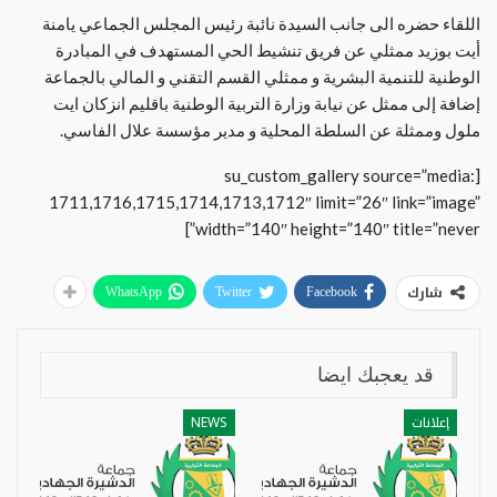
اللقاء حضره الى جانب السيدة نائبة رئيس المجلس الجماعي يامنة
أيت بوزيد ممثلي عن فريق تنشيط الحي المستهدف في المبادرة
الوطنية للتنمية البشرية و ممثلي القسم التقني و المالي بالجماعة
إضافة إلى ممثل عن نيابة وزارة التربية الوطنية باقليم انزكان ايت
ملول وممثلة عن السلطة المحلية و مدير مؤسسة علال الفاسي.
[su_custom_gallery source=”media:
1711,1716,1715,1714,1713,1712″ limit=”26″ link=”image”
width=”140″ height=”140″ title=”never”]
شارك
WhatsApp
Twitter
Facebook
قد يعجبك ايضا
إعلانات
NEWS