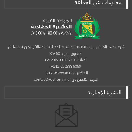
معلومات عن الجماعة
شارع محمد الخامس، ر.ب 86360 الدشيرة الجهادية ، عمالة إنزكان آيت ملول.
صندوق البريد 86360
الهاتف 0528836210 212+
0528836069 212+
الفاكس 0528836122 212+
البريد الالكتروني: contact@dcheira.ma
النشرة الإخبارية