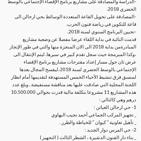
-الدراسة والمصادقة على مشاريع برنامج الإقصاء الإجتماعي بالوسط
الحضري 2018.
-المصادقة على تحويل القاعة المتعددة الوسائط بحي ارحالن الى
قاعة للتكوين في رياضة فنون الحرب.
-تحيين البرنامج السنوي لسنة 2018.
قدمت النائبة في بداية اللقاء عرضا مفصلا عن وضعية مشاريع
المبادرةمن بداية 2018 الى الان المنجزة منها والتي في طور الإنجاز
،وكذا المبرمجة حيث سجل تقدم كبير في سيرها. ليتم الإنتقال الى
عرض ثان حول مسار إعداد مقترحات مشاريع برنامج الإقصاء
الإجتماعي بالوسط الحضري لسنة 2018،ليفسح المجال بعدها
لمنسق فرق تنشيط الأحياء الخمس المستهدفة لتقديمها أمام انظار
اللجنة المحلية التي صادقت عليها بعد مناقشة مستفيضة , وبلغ عدد
هذه المشاريع 11 مشروعا بتكلفة مالية قدرت بحوالي 10.500.000
درهم وهي كالتالي :
1- حي ارحالن الغياتن :
_ تجهيز المركب الجماعي أحمد نجيب البهاوي
_ تأهيل تعاونية ” كيوان ” للخياطة والطرز .
2- حي المرس دوار الجديد :
_ بناء دار الفنون الدشيرة ، الشطر الثالث ( التجهيز )