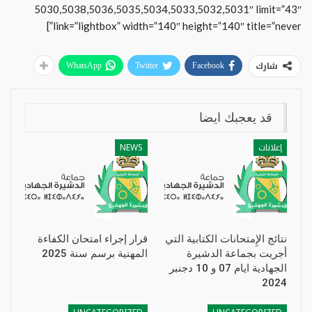
5030,5038,5036,5035,5034,5033,5032,5031″ limit=”43″
link=”lightbox” width=”140″ height=”140″ title=”never”]
شارك
WhatsApp
Twitter
Facebook
قد يعجبك ايضا
إعلانات
NEWS
نتائج الإِمتحانات الكتابية التي
قرار إجراء امتحان الكفاءة
أجريت بجماعة الدشيرة
المهنية برسم سنة 2025
الجهادية ايام 07 و 10 دجنبر
2024