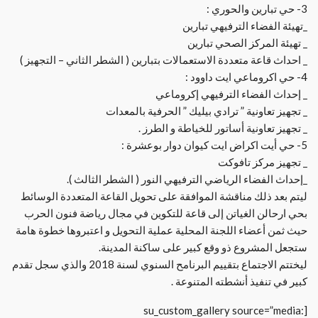
3- حي تبارين والحوري :
_تهيئة الفضاء الترفيهي تبارين
_ تهيئة المركز الصحي تبارين
_ احداث قاعة متعددة الاستعمالات بتبارين ( الشطر الثاني – التجهيز )
4- حي اكروماعي ايت داوود :
_ إحداث الفضاء الترفيهي إكروماعي
_ تجهيز تعاونية ” ترادي بيليك ” الحرفية بالمعدات
_ تجهيز تعاونية أساتور للخياطة و الطرز .
5- حي أيت اكراض ايت كيوان دوار بوعشرة :
_ تجهيز مركز تافوكت
_إحداث الفضاء الرياضي الترفيهي النور ( الشطر الثالث ).
ليتم بعد ذلك مناقشة الموافقة على تحويل القاعة المتعددة الوسائط
بحي ارحالن الغياتن إلى قاعة للتكوين في مجال رياضة فنون الحرب
حيث ثمن أعضاء اللجنة المحلية عملية التحويل و اعتبروها خطوة هامة
ستجعل المشروع ذو وقع كبير على ساكنة المدينة.
ليختتم الاجتماع بتقييم البرنامح السنوي لسنة 2018 والذي سجل تقدم
كبير في تنفيذ أنشطته المتنوعة .
[su_custom_gallery source=”media: