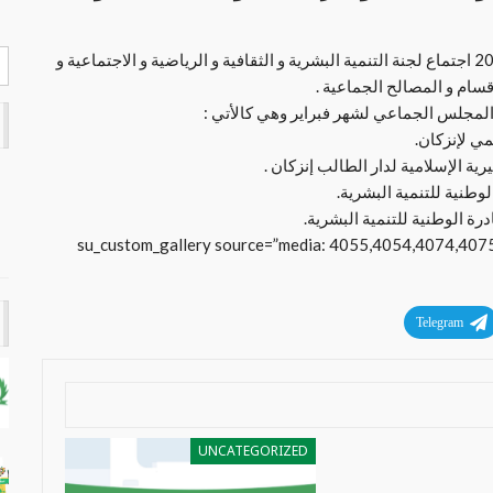
احتضنت قاعة الاجتماعات صبيحة اليوم الأربعاء 17 يناير 2018 اجتماع لجنة التنمية البشرية و الثقافية و الرياضية و الاجتماعية و
قسام و المصالح الجماعية .
ة المجلس الجماعي لشهر فبراير وهي كالأتي :
ي لإنزكان.
ية الإسلامية لدار الطالب إنزكان .
وطنية للتنمية البشرية.
ة الوطنية للتنمية البشرية.
[su_custom_gallery source=”media: 4055,4054,4074,4075,
Telegram
UNCATEGORIZED