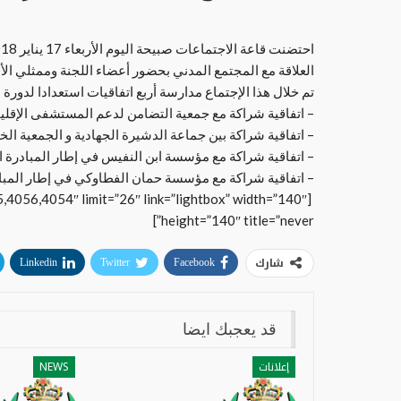
العلاقة مع المجتمع المدني بحضور أعضاء اللجنة وممثلي الأ
تم خلال هذا الإجتماع مدارسة أربع اتفاقيات استعدادا لدور
– اتفاقية شراكة مع جمعية التضامن لدعم المستشفى الإقليم
– اتفاقية شراكة بين جماعة الدشيرة الجهادية و الجمعية الخير
– اتفاقية شراكة مع مؤس
سة ابن النفيس في إطار المبادرة ال
– اتفاقية شراكة مع مؤسسة حمان الفطاوكي في إطار المبادر
4056,4054″ limit=”26″ link=”lightbox” width=”140″
height=”140″ title=”never”]
شارك
Linkedin
Twitter
Facebook
قد يعجبك ايضا
إعلانات
NEWS