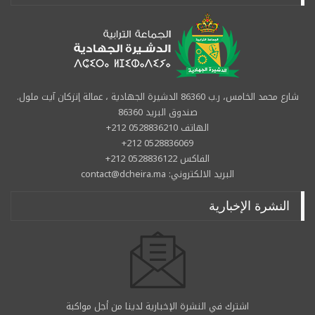
شارع محمد الخامس، ر.ب 86360 الدشيرة الجهادية ، عمالة إنزكان آيت ملول.
صندوق البريد 86360
الهاتف 0528836210 212+
0528836069 212+
الفاكس 0528836122 212+
البريد الالكتروني: contact@dcheira.ma
النشرة الإخبارية
اشترك في النشرة الإخبارية لدينا من أجل مواكبة