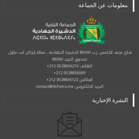
معلومات عن الجماعة
شارع محمد الخامس، ر.ب 86360 الدشيرة الجهادية ، عمالة إنزكان آيت ملول.
صندوق البريد 86360
الهاتف 0528836210 212+
0528836069 212+
الفاكس 0528836122 212+
البريد الالكتروني: contact@dcheira.ma
النشرة الإخبارية