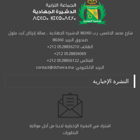
شارع محمد الخامس، ر.ب 86360 الدشيرة الجهادية ، عمالة إنزكان آيت ملول.
صندوق البريد 86360
الهاتف 0528836210 212+
0528836069 212+
الفاكس 0528836122 212+
البريد الالكتروني: contact@dcheira.ma
النشرة الإخبارية
اشترك في النشرة الإخبارية لدينا من أجل مواكبة
التطورات.