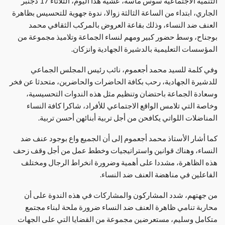
التنمية الاجتماعية سوس ماسة، عشية هذا اليوم، الثلاثاء 17 دجنبر
الجاري، ابتداء من الساعة الثالثة زوالا، ندوة جهوية للتحسيس بظاهرة
العنف ضد النساء، وذلك بقاعة العروض بالمركب الثقافي محمد
بوجناح، وسط حضور كبير ومهم لنساء الجماعة وتلاميذ مجموعة من
المؤسسات التعليمية بالدشيرة الجهادية وانزكان.
وفي كلمة للسيد محمد أجعموم، نائب رئيس المجلس الجماعي
للدشيرة الجهادية، رحب بكافة الحاضرات والحاضرين، متحدثا عن فخر
وسعادة الجماعة باحتضان وتنظيم مثل هذه الندوات التحسيسية،
وخاصة التي تلامس الواقع الاجتماعي للأفراد، شاكرا كافة النساء
المناضلات اللواتي يكافحن من أجل تربية أبنائهن أحسن تربية.
كما أشار الأستاذ محمد أجعموم إلى أن الجميع واع بوجود عنف ضد
النساء، وهناك قوانين واستراتيجيات وخطط عمل من أجل وقف زحف
هذه الظاهرة، مشددا على أهمية وضرورة انخراط الرجال ومختلف
الفاعلين في مناهضة العنف ضد النساء.
من جهتهم، شدد المشاركون والمشاركات في هذه الندوة على أن
محاربة تنامي ظاهرة العنف ضد النساء ضرورة ملحة لبناء مجتمع
متكامل وسليم، مستعرضين مجموعة من القضايا التي على الجهات