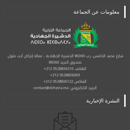
معلومات عن الجماعة
شارع محمد الخامس، ر.ب 86360 الدشيرة الجهادية ، عمالة إنزكان آيت ملول.
صندوق البريد 86360
الهاتف 0528836210 212+
0528836069 212+
الفاكس 0528836122 212+
البريد الالكتروني: contact@dcheira.ma
النشرة الإخبارية