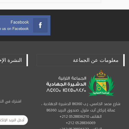
Facebook
n us on Facebook
معلومات عن الجماعة
النشرة الإخ
اشترك في النش
شارع محمد الخامس، ر.ب 86360 الدشيرة الجهادية ،
عمالة إنزكان آيت ملول. صندوق البريد 86360
الهاتف 0528836210 212+
0528836069 212+