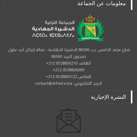
معلومات عن الجماعة
شارع محمد الخامس، ر.ب 86360 الدشيرة الجهادية ، عمالة إنزكان آيت ملول.
صندوق البريد 86360
الهاتف 0528836210 212+
0528836069 212+
الفاكس 0528836122 212+
البريد الالكتروني: contact@dcheira.ma
النشرة الإخبارية