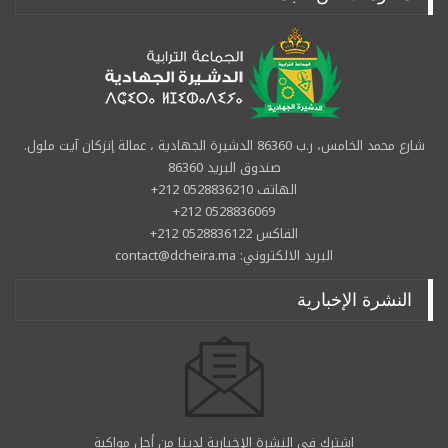
شارع محمد الخامس، ر.ب 86360 الدشيرة الجهادية ، عمالة إنزكان آيت ملول.
صندوق البريد 86360
الهاتف 0528836210 212+
0528836069 212+
الفاكس 0528836122 212+
البريد الالكتروني: contact@dcheira.ma
النشرة الإخبارية
اشترك في النشرة الإخبارية لدينا من أجل مواكبة