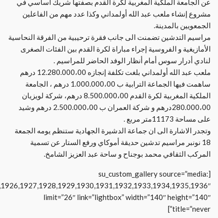
عن الجامعة الملكية المغربية لكرة القدم بصفتها شريك أساسي في
مشروع إنشاء ملعب عبد الله أولمداني وكذا عدد مهم من الفاعلين
الجمعويين بالمدينة.
مراسيم التدشين تضمنت الى جانب فقرة ترحيبية من الفرقة النحاسية
الأمازيغية و الفروسية إجراء مباراة لكرة القدم بين الفئات الصغرى
لنادي أدرار سوس أمام أنظار الوفد الحاضر للمراسيم .
ملعب عبد الله أولمداني بلغت تكلفة إنجازه 12.280.000،00 درهم
ساهمت فيها الجماعة الترابية ب 1.000.000،00 درهم ، الجامعة
الملكية المغربية لكرة القدم 8.500.000،00 درهم، شركة لويزيان
280.000،00درهم و شركة العمران ب 2.500.000،00 درهم وشيد
على مساحة 11173متر مربع .
وتجدر الاشارة الى ان جماعة الدشيرة الجهادية ستنظم يومه الجمعة
18 نونبر مراسيم تدشين حديقة أموكاي ورفع الستار عن تسمية
المركب الثقافي محمد بوجناح و ساحة عبد العزيز الشامخ.
[su_custom_gallery source=”media:
,1926,1927,1928,1929,1930,1931,1932,1933,1934,1935,1936″
limit=”26″ link=”lightbox” width=”140″ height=”140″
title=”never”]