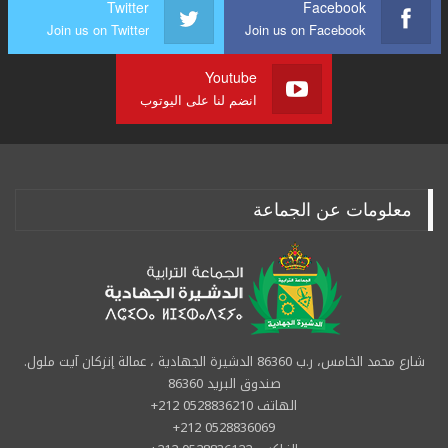
Twitter
Facebook
Join us on Twitter
Join us on Facebook
Youtube
انضم لنا على اليوتوب
معلومات عن الجماعة
شارع محمد الخامس، ر.ب 86360 الدشيرة الجهادية ، عمالة إنزكان آيت ملول.
صندوق البريد 86360
الهاتف 0528836210 212+
0528836069 212+