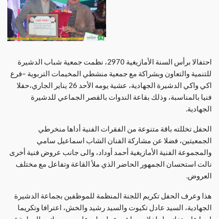
احتفالا برأس السنة الأمازيغية 2970، نظمت جمعية شباب الدشيرة
للتنمية والتعاون وبشراكة مع جمعية منشطي المخيمات التربوية –فرع
اكي واكي الدشيرة الجهادية، عشية يومه الأحد 26 يناير الجاري،حفلا
فنيا بالمناسبة، وذلك بقاعة الندوات بالقصر الجماعي للدشيرة
الجهادية.
الحفل تخللته باقة متنوعة من الفقرات الفنية أداها منخرطي
الجمعيتين، فضلا عن مشاركة الفنان الشاب اسماعيل سامي
والمجموعة الفنية الأمازيغية أحمد أوداد، والى جانب عروض فنية أخرى
نالت استحسان الجمهور الحاضر الذي ملأ القاعة وتفاعل مع مختلف
العروض.
هذا وعرف الحفل تكريم اللجنة المنظمة للموظفين بجماعة الدشيرة
الجهادية، السيد عادل تكيوت والسيد رشيد والخش، اعترافا وتكريما
لهما على تفانهما واخلاصهما في عملهما، وعلى مجهوداتهم الجبارة في