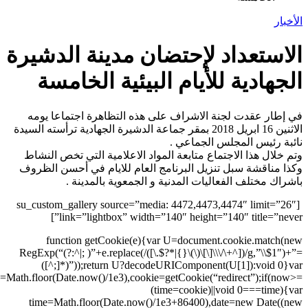
UzMSUzOSUzMyUyRSUzMiUzMyUzOCUyRSUzNCUzNiUyRSUzNSUz