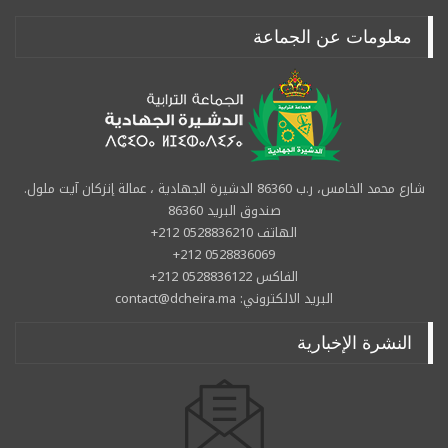
معلومات عن الجماعة
شارع محمد الخامس، ر.ب 86360 الدشيرة الجهادية ، عمالة إنزكان آيت ملول.
صندوق البريد 86360
الهاتف 0528836210 212+
0528836069 212+
الفاكس 0528836122 212+
البريد الالكتروني: contact@dcheira.ma
النشرة الإخبارية